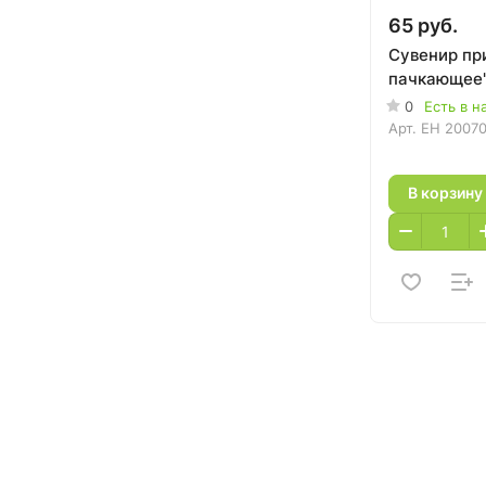
65 руб.
Сувенир пр
пачкающее
0
Есть в н
Арт.
EH 2007
В корзину