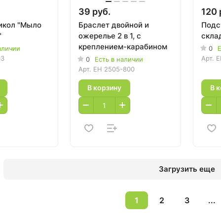
39 руб.
120 
икол "Мыло
Браслет двойной и
Подс
"
ожерелье 2 в 1, с
скла
креплением-карабином
аличии
0
Е
03
Арт.
E
0
Есть в наличии
Арт.
EH 2505-800
В корзину
В 
Загрузить еще
1
2
3
...