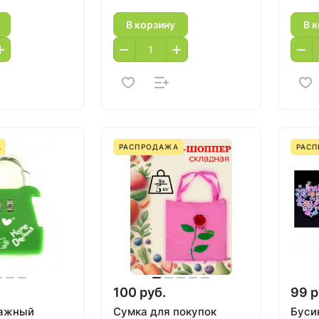
В корзину
В 
А
РАСПРОДАЖА
РАС
100 руб.
99 р
гажный
Сумка для покупок
Буси