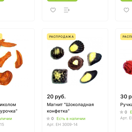
А
РАСПРОДАЖА
РАС
20 руб.
30 р
риколом
Магнит "Шоколадная
Ручк
курочка"
конфетка"
0
Е
Арт.
E
аличии
0
Есть в наличии
15
Арт.
EH 3009-14