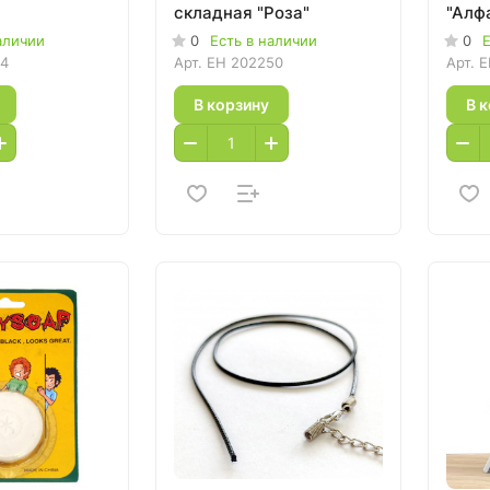
складная "Роза"
"Алфа
аличии
0
Есть в наличии
0
Е
34
Арт.
EH 202250
Арт.
E
В корзину
В 