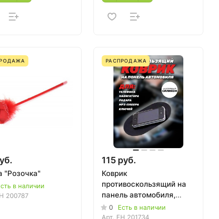
ПРОДАЖА
РАСПРОДАЖА
уб.
115 руб.
а "Розочка"
Коврик
противоскользящий на
сть в наличии
панель автомобиля,
H 200787
12*18 см
0
Есть в наличии
Арт.
EH 201734