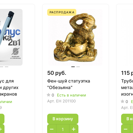
РАСПРОДАЖА
50 руб.
115 
ус для
Фен-шуй статуэтка
Труб
и других
"Обезьяна"
мета
экранов
изогн
0
Есть в наличии
Арт.
EH 201100
аличии
0
Е
9
Арт.
E
В корзину
В 