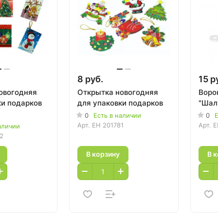
8 руб.
15 р
овогодняя
Открытка новогодняя
Воро
ки подарков
для упаковки подарков
"Шал
0
Есть в наличии
0
Е
Арт.
EH 201781
Арт.
E
аличии
2
В корзину
В 