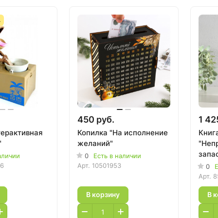
А
450 руб.
1 42
терактивная
Копилка "На исполнение
Книг
"
желаний"
"Неп
запас
аличии
0
Есть в наличии
86
Арт.
10501953
0
Е
Арт.
8
В корзину
В 