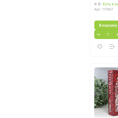
0
Есть в н
Арт.
117407
В корзину