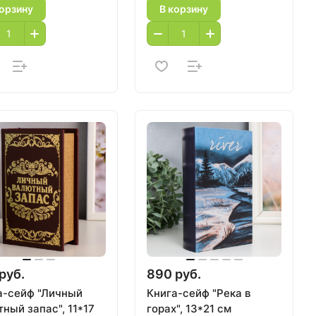
корзину
В корзину
руб.
890 руб.
а-сейф "Личный
Книга-сейф "Река в
ный запас", 11*17
горах", 13*21 см