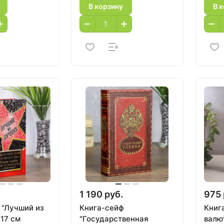
В корзину
В 
1 190 руб.
975 
 "Лучший из
Книга-сейф
Книг
*17 см
"Государственная
валют