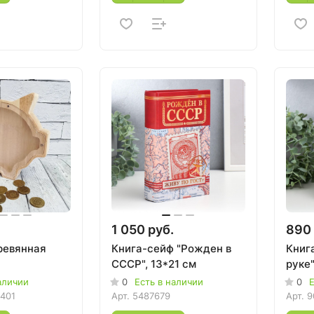
1 050 руб.
890 
ревянная
Книга-сейф "Рожден в
Книг
СССР", 13*21 см
руке"
аличии
0
Есть в наличии
0
Е
401
Арт.
5487679
Арт.
9