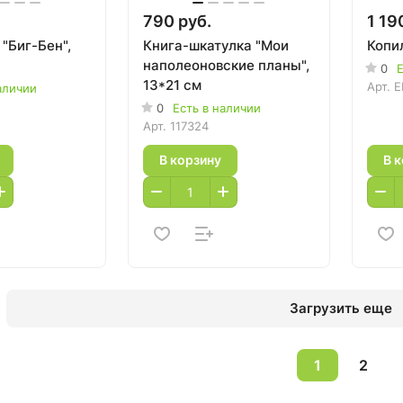
790 руб.
1 19
"Биг-Бен",
Книга-шкатулка "Мои
Копи
наполеоновские планы",
0
Е
13*21 см
Арт.
E
аличии
0
Есть в наличии
Арт.
117324
В корзину
В 
Загрузить еще
1
2