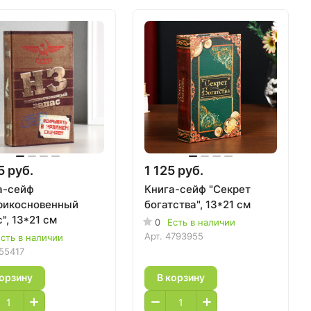
5 руб.
1 125 руб.
а-сейф
Книга-сейф "Секрет
рикосновенный
богатства", 13*21 см
", 13*21 см
0
Есть в наличии
Арт.
4793955
сть в наличии
55417
корзину
В корзину