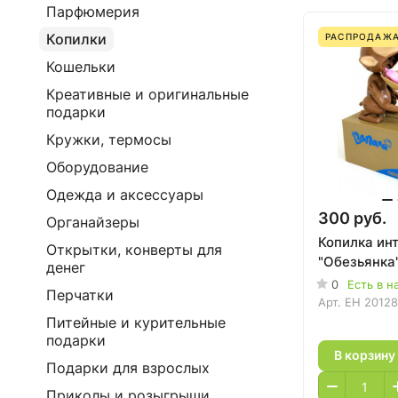
Парфюмерия
Копилки
РАСПРОДАЖ
Кошельки
Креативные и оригинальные
подарки
Кружки, термосы
Оборудование
Одежда и аксессуары
300 руб.
Органайзеры
Копилка ин
Открытки, конверты для
"Обезьянка
денег
0
Есть в н
Перчатки
Арт.
EH 2012
Питейные и курительные
подарки
В корзину
Подарки для взрослых
Приколы и розыгрыши