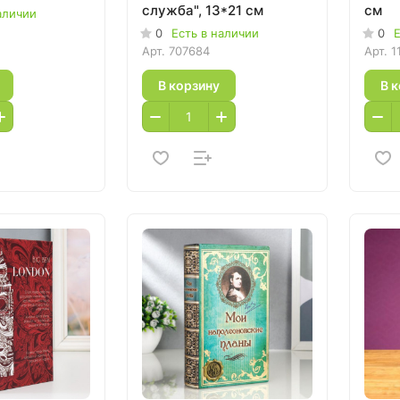
служба", 13*21 см
см
аличии
0
Есть в наличии
0
Е
Арт.
707684
Арт.
1
В корзину
В 