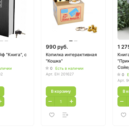
990 руб.
1 27
ф "Книга", с
Копилка интерактивная
Книг
"Кошка"
"При
Сойер
аличии
0
Есть в наличии
32
Арт.
EH 201627
0
Е
Арт.
9
В корзину
В 