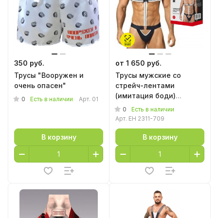
350 руб.
от 1 650 руб.
Трусы "Вооружен и
Трусы мужские со
очень опасен"
стрейч-лентами
(имитация боди)
0
Есть в наличии
Арт.
01
"Официант"
0
Есть в наличии
Арт.
EH 2311-709
В корзину
В корзину