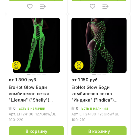
от 1 390 руб.
от 1 150 руб.
EroHot Glow Боди
EroHot Glow Боди
комбинезон сетка
комбинезон сетка
"Шелли" ("Shelly")
"Индика" ("Indica")
светящийся в темноте
светящийся в темноте
0
0
Есть в наличии
Есть в наличии
Арт.
EH 24130-127Glow/BL
Арт.
EH 24130-125Glow/ BL
100-229
100-210
В корзину
В корзину