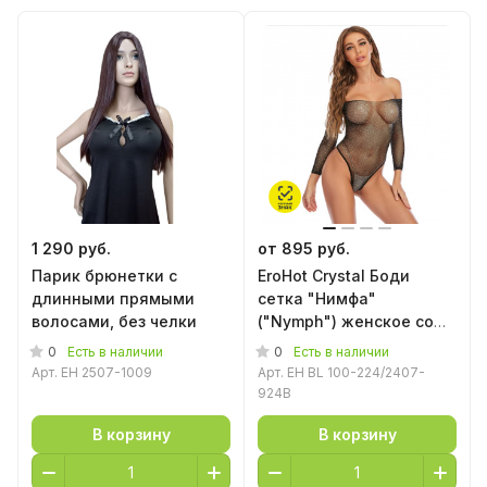
1 290 руб.
от 895 руб.
Парик брюнетки с
EroHot Crystal Боди
длинными прямыми
сетка "Нимфа"
волосами, без челки
("Nymph") женское со
стразами черное
0
0
Есть в наличии
Есть в наличии
Арт.
EH 2507-1009
Арт.
EH BL 100-224/2407-
924B
В корзину
В корзину