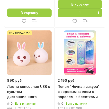
В корзину
В корзину
РАСПРОДАЖА
890 руб.
2 190 руб.
Лампа сенсорная USB с
Пенал "Ночная сакура"
пультом
с кодовым замком с
дистанционного
паролем, с блестками
управления "Кролик"
0
0
Есть в наличии
Есть в наличии
Арт.
EH 2201-109
Арт.
EH 2112-908