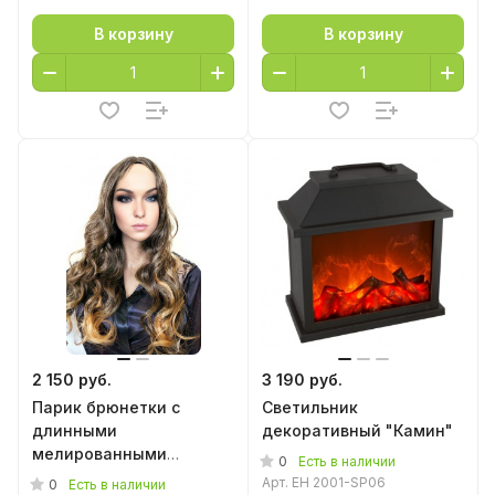
В корзину
В корзину
2 150 руб.
3 190 руб.
Парик брюнетки с
Светильник
длинными
декоративный "Камин"
мелированными
0
Есть в наличии
волосами
Арт.
EH 2001-SP06
0
Есть в наличии