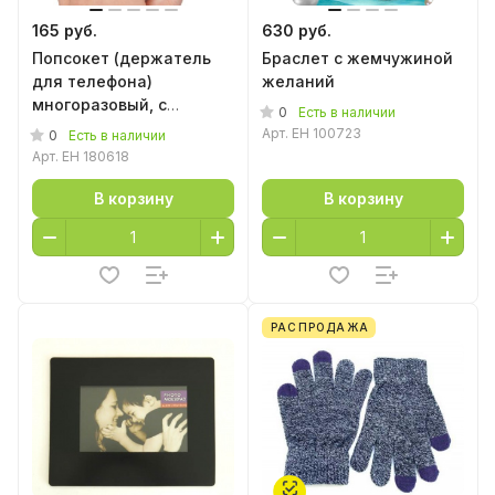
165 руб.
630 руб.
Попсокет (держатель
Браслет с жемчужиной
для телефона)
желаний
многоразовый, с
0
Есть в наличии
крючком
Арт.
EH 100723
0
Есть в наличии
Арт.
EH 180618
В корзину
В корзину
РАСПРОДАЖА