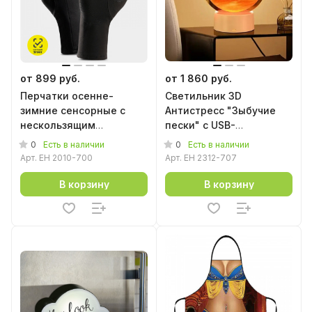
от 899 руб.
от 1 860 руб.
Перчатки осенне-
Светильник 3D
зимние сенсорные с
Антистресс "Зыбучие
нескользящим
пески" с USB-
покрытием
подзарядкой
0
0
Есть в наличии
Есть в наличии
Арт.
EH 2010-700
Арт.
EH 2312-707
В корзину
В корзину