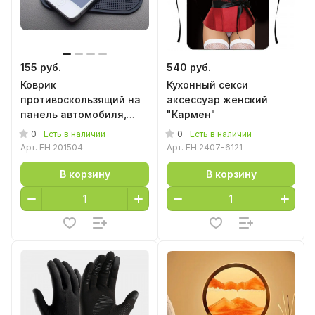
155 руб.
540 руб.
Коврик
Кухонный секси
противоскользящий на
аксессуар женский
панель автомобиля,
"Кармен"
8*14 см
0
0
Есть в наличии
Есть в наличии
Арт.
EH 201504
Арт.
EH 2407-6121
В корзину
В корзину