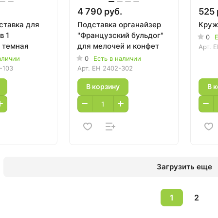
4 790 руб.
525 
ставка для
Подставка органайзер
Круж
в 1
"Французский бульдог"
0
Е
 темная
для мелочей и конфет
Арт.
E
аличии
0
Есть в наличии
-103
Арт.
EH 2402-302
В корзину
В 
Загрузить еще
1
2