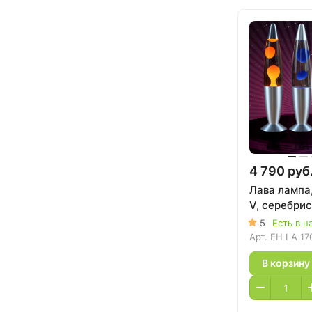
4 790 руб
Лава лампа,
V, серебри
5
Есть в н
Арт.
EH LA 17
В корзину