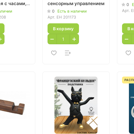
я с часами,
сенсорным управлением
0
Е
 и
Арт.
E
аличии
0
Есть в наличии
ом
208
Арт.
EH 201173
В корзину
В 
РАС