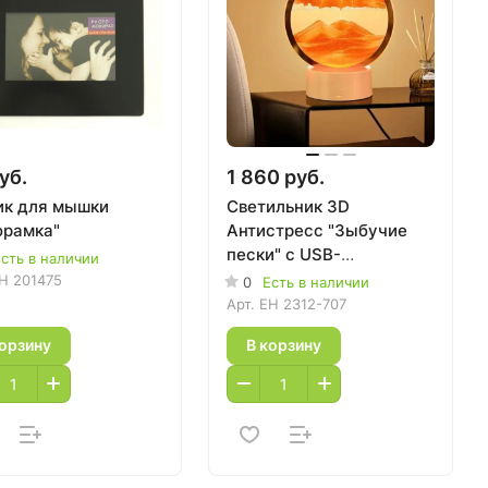
уб.
1 860 руб.
ик для мышки
Светильник 3D
орамка"
Антистресс "Зыбучие
пески" с USB-
сть в наличии
подзарядкой
H 201475
0
Есть в наличии
Арт.
EH 2312-707
корзину
В корзину