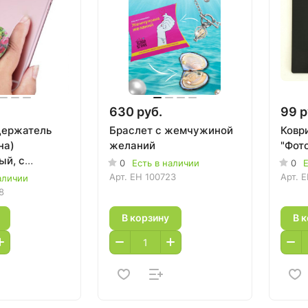
630 руб.
99 р
держатель
Браслет с жемчужиной
Ковр
на)
желаний
"Фот
ый, с
0
Есть в наличии
0
Е
Арт.
EH 100723
Арт.
E
аличии
8
В корзину
В 