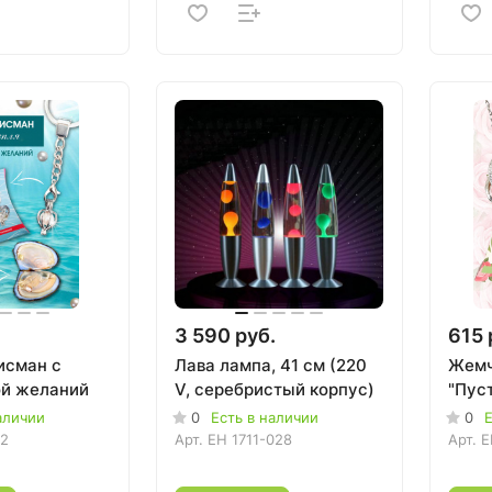
3 590 руб.
615 
исман с
Лава лампа, 41 см (220
Жемч
й желаний
V, серебристый корпус)
"Пус
аличии
0
Есть в наличии
0
Е
02
Арт.
EH 1711-028
Арт.
E