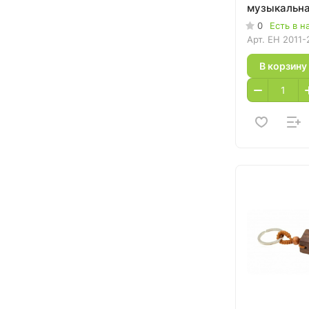
музыкальна
календарем
0
Есть в н
термометр
Арт.
EH 2011-
В корзину