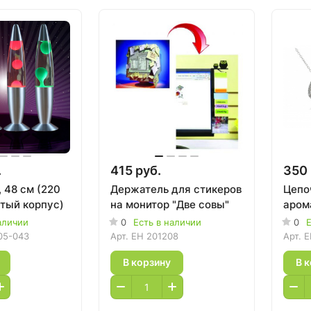
.
415 руб.
350 
 48 см (220
Держатель для стикеров
Цепо
стый корпус)
на монитор "Две совы"
аром
аличии
0
Есть в наличии
0
Е
05-043
Арт.
EH 201208
Арт.
E
В корзину
В 