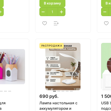
В корзину
В 
РАСПРОДАЖА
690 руб.
1 50
для
Лампа настольная с
USB 
в
аккумулятором и
подс