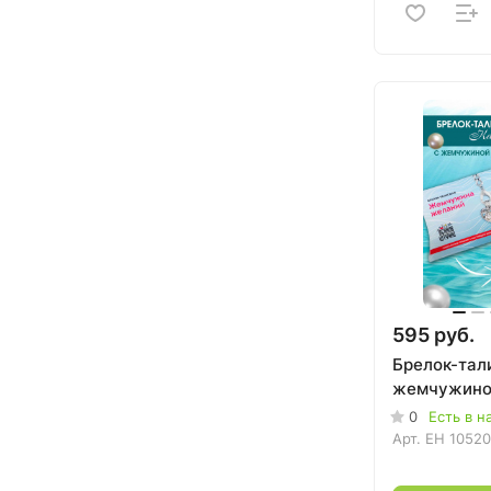
595 руб.
Брелок-тал
жемчужино
0
Есть в н
Арт.
EH 1052