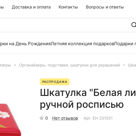
вы
Доставка и оплата
Контакты
Вопросы и ответы
рки на День Рождения
Летняя коллекция подарков
Подарки 
йзеры
Органайзеры, подставки, шкатулки для украшений
Шка
РАСПРОДАЖА
Шкатулка "Белая ли
ручной росписью
0
Нет отзывов
Арт.
EH 201551