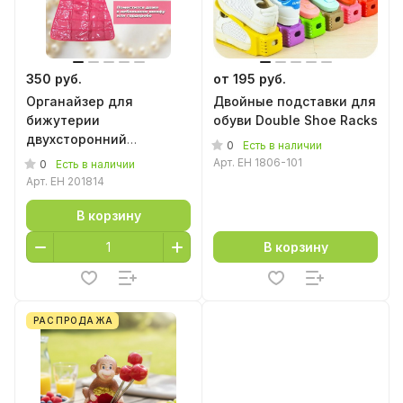
350 руб.
от 195 руб.
Органайзер для
Двойные подставки для
бижутерии
обуви Double Shoe Racks
двухсторонний
0
Есть в наличии
"Маленькое платье"
Арт.
EH 1806-101
0
Есть в наличии
Арт.
EH 201814
В корзину
В корзину
РАСПРОДАЖА