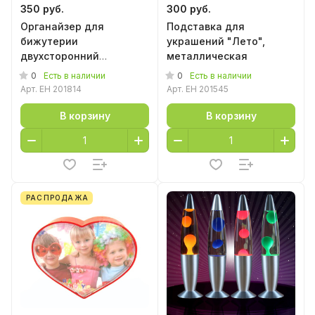
350 руб.
300 руб.
Органайзер для
Подставка для
бижутерии
украшений "Лето",
двухсторонний
металлическая
"Маленькое платье"
0
0
Есть в наличии
Есть в наличии
Арт.
EH 201814
Арт.
EH 201545
В корзину
В корзину
РАСПРОДАЖА