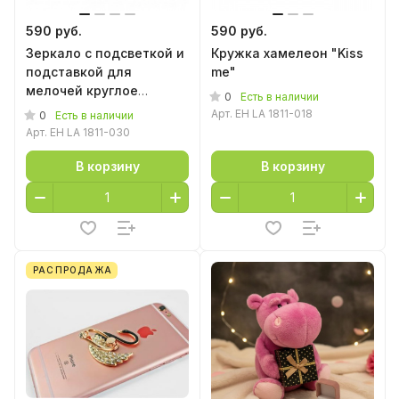
590 руб.
590 руб.
Зеркало с подсветкой и
Кружка хамелеон "Kiss
подставкой для
me"
мелочей круглое
0
Есть в наличии
(батарейки)
Арт.
EH LA 1811-018
0
Есть в наличии
Арт.
EH LA 1811-030
В корзину
В корзину
РАСПРОДАЖА