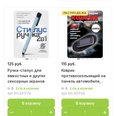
РАСПРОДАЖА
125 руб.
115 руб.
Ручка-стилус для
Коврик
емкостных и других
противоскользящий на
сенсорных экранов
панель автомобиля,
12*18 см
0
0
Есть в наличии
Есть в наличии
Арт.
EH 201779
Арт.
EH 201734
В корзину
В корзину