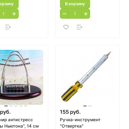
корзину
В корзину
руб.
155 руб.
нир антистресс
Ручка-инструмент
ы Ньютона", 14 см
"Отвертка"