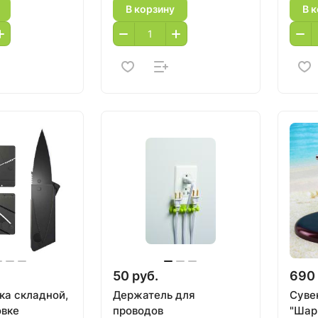
В корзину
В 
50 руб.
690 
ка складной,
Держатель для
Суве
овке
проводов
"Шар