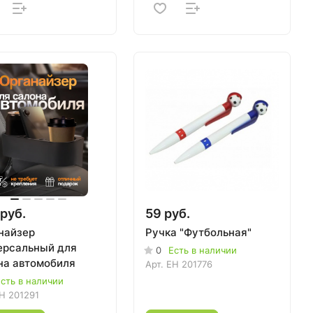
руб.
59 руб.
найзер
Ручка "Футбольная"
ерсальный для
0
Есть в наличии
на автомобиля
Арт.
EH 201776
сть в наличии
H 201291