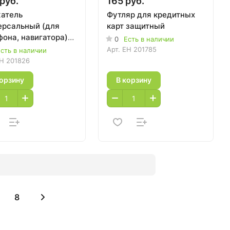
руб.
165 руб.
атель
Футляр для кредитных
ерсальный (для
карт защитный
фона, навигатора)
0
Есть в наличии
ереднее стекло
Арт.
EH 201785
сть в наличии
мобиля
H 201826
корзину
В корзину
8