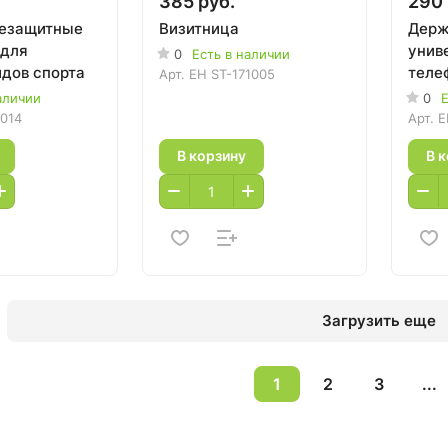
385 руб.
290 
цезащитные
Визитница
Держ
 для
унив
0
Есть в наличии
идов спорта
теле
Арт.
EH ST-171005
на п
аличии
0
Е
авто
014
Арт.
E
В корзину
В 
Загрузить еще
1
2
3
...