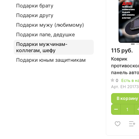
Подарки брату
Подарки другу
Подарки мужу (любимому)
Подарки папе, дедушке
Подарки мужчинам-
115 руб.
коллегам, шефу
Коврик
Подарки юным защитникам
противоско
панель авт
12*18 см
0
Есть в н
Арт.
EH 20173
В корзину