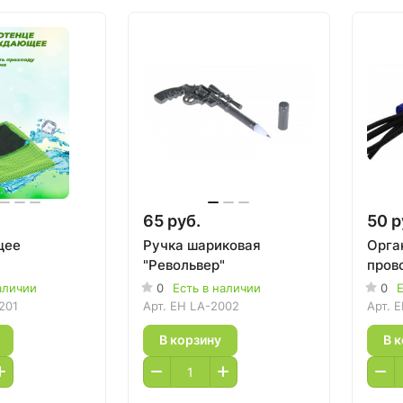
65 руб.
50 р
щее
Ручка шариковая
Орга
"Револьвер"
пров
аличии
0
Есть в наличии
0
Е
201
Арт.
EH LA-2002
Арт.
E
В корзину
В 