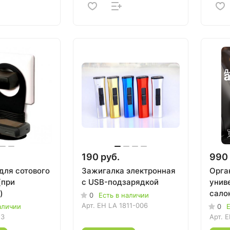
190 руб.
990 
для сотового
Зажигалка электронная
Орга
(при
с USB-подзарядкой
унив
)
сало
0
Есть в наличии
Арт.
EH LA 1811-006
аличии
0
Е
23
Арт.
E