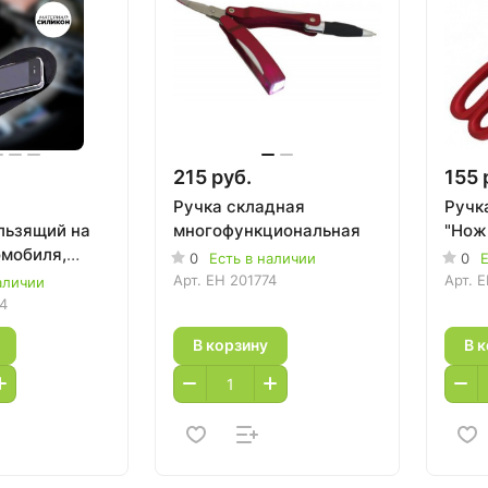
215 руб.
155 
Ручка складная
Ручк
льзящий на
многофункциональная
"Нож
омобиля,
0
Есть в наличии
0
Е
Арт.
EH 201774
Арт.
E
аличии
4
В корзину
В 