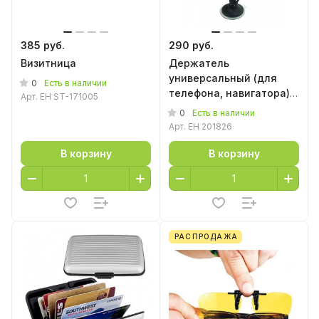
385 руб.
290 руб.
Визитница
Держатель
универсальный (для
0
Есть в наличии
телефона, навигатора)
Арт.
EH ST-171005
на переднее стекло
0
Есть в наличии
автомобиля
Арт.
EH 201826
В корзину
В корзину
РАСПРОДАЖА