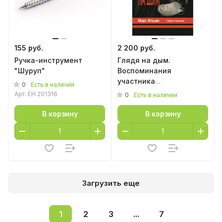
155 руб.
2 200 руб.
Ручка-инструмент
Глядя на дым.
"Шуруп"
Воспоминания
участника
0
Есть в наличии
Свердловского рок-
Арт.
EH 201316
0
Есть в наличии
клуба
В корзину
В корзину
Загрузить еще
1
2
3
...
7