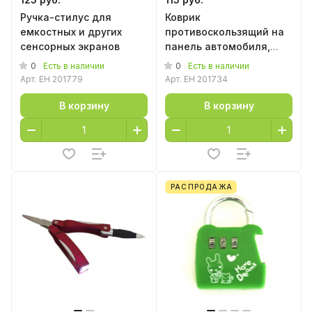
Ручка-стилус для
Коврик
емкостных и других
противоскользящий на
сенсорных экранов
панель автомобиля,
12*18 см
0
0
Есть в наличии
Есть в наличии
Арт.
EH 201779
Арт.
EH 201734
В корзину
В корзину
РАСПРОДАЖА