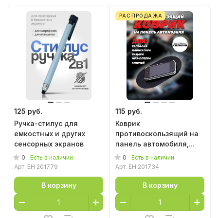
РАСПРОДАЖА
125 руб.
115 руб.
Ручка-стилус для
Коврик
емкостных и других
противоскользящий на
сенсорных экранов
панель автомобиля,
12*18 см
0
0
Есть в наличии
Есть в наличии
Арт.
EH 201779
Арт.
EH 201734
В корзину
В корзину