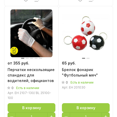
от 355 руб.
65 руб.
Перчатки нескользящие
Брелок фонарик
спандекс для
"Футбольный мяч"
водителей, официантов
0
Есть в наличии
Арт.
EH 201030
0
Есть в наличии
Арт.
EH 2107-130/ BL 25100-
100
В корзину
В корзину