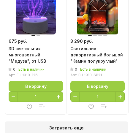
675 руб.
3 290 руб.
3D светильник
Светильник
многоцветный
декоративный большой
"Медуза", от USB
"Камин полукруглый"
0
0
Есть в наличии
Есть в наличии
Арт.
EH 1910-126
Арт.
EH 1910-SP21
В корзину
В корзину
Загрузить еще