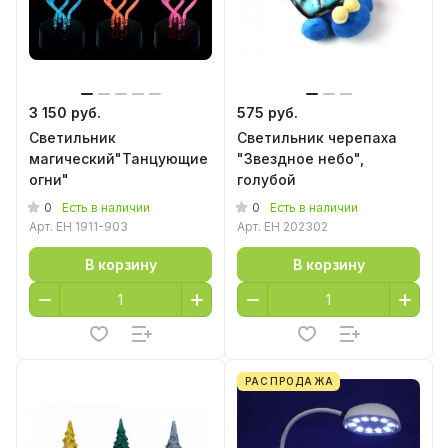
3 150 руб.
575 руб.
Светильник
Светильник черепаха
магический"Танцующие
"Звездное небо",
огни"
голубой
0
0
Есть в наличии
Есть в наличии
Арт.
EH 1911-903
Арт.
EH 202302
В корзину
В корзину
РАСПРОДАЖА