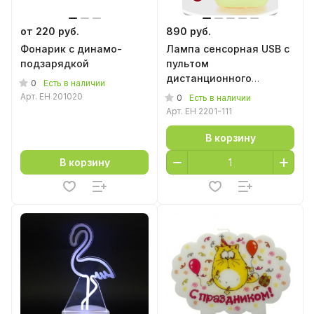
от 220 руб.
890 руб.
Фонарик с динамо-
Лампа сенсорная USB с
подзарядкой
пультом
дистанционного
0
Есть в наличии
управления "Панда"
Арт.
EH 201020
0
Есть в наличии
Арт.
EH 2201-111
В корзину
В корзину