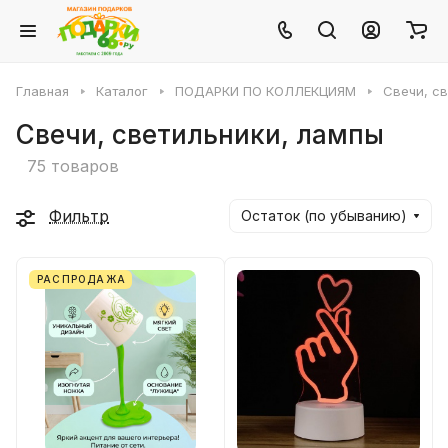
Главная
Каталог
ПОДАРКИ ПО КОЛЛЕКЦИЯМ
Свечи, с
Свечи, светильники, лампы
75 товаров
Фильтр
Остаток (по убыванию)
РАСПРОДАЖА