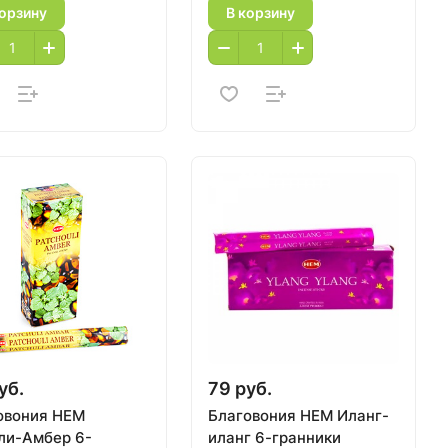
корзину
В корзину
уб.
79 руб.
овония HEM
Благовония HEM Иланг-
ли-Амбер 6-
иланг 6-гранники