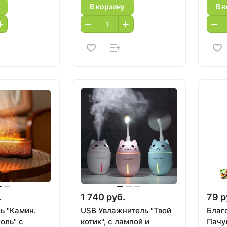
В корзину
В 
.
1 740 руб.
79 р
ь "Камин.
USB Увлажнитель "Твой
Благ
оль" с
котик", с лампой и
Пачу