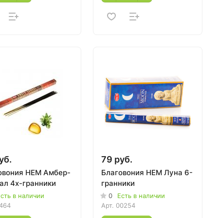
уб.
79 руб.
овония HEM Амбер-
Благовония HEM Луна 6-
ал 4х-гранники
гранники
сть в наличии
0
Есть в наличии
464
Арт.
00254