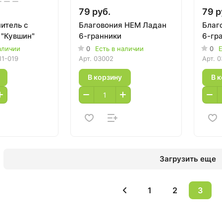
79 руб.
79 р
итель с
Благовония HEM Ладан
Благ
 "Кувшин"
6-гранники
6-гр
аличии
0
Есть в наличии
0
Е
11-019
Арт.
03002
Арт.
0
В корзину
В 
Загрузить еще
1
2
3