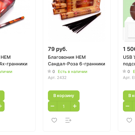
79 руб.
1 50
 HEM
Благовония HEM
USB 
4х-гранники
Сандал-Роза 6-гранники
подс
аличии
0
Есть в наличии
0
Е
Арт.
2432
Арт.
E
В корзину
В 