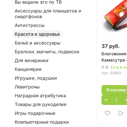
Вы видели это по ТВ
Аксессуары для планшетов и
смартфонов
Антистрессы
Красота и здоровье
Бельё и аксессуары
37 руб.
Брелоки, магниты, подвески
Благовония
Камасутра 
Для вечеринки
0
Есть в н
Канцелярия
Арт.
03692
Игрушки, подушки
Левитроны
В корзину
Наградная атрибутика
Товары для рукоделия
Игры подарочные
Компьютерные подарки