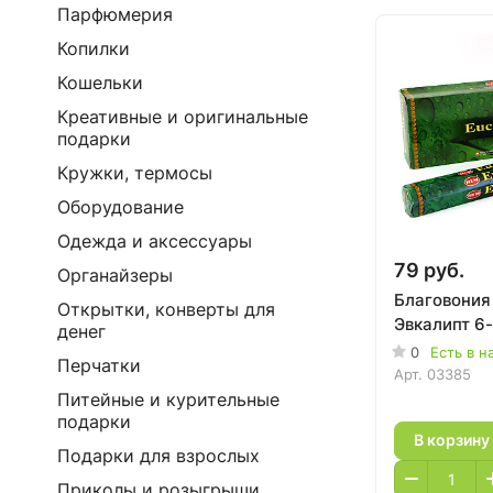
Парфюмерия
Копилки
Кошельки
Креативные и оригинальные
подарки
Кружки, термосы
Оборудование
Одежда и аксессуары
79 руб.
Органайзеры
Благовония
Открытки, конверты для
Эвкалипт 6
денег
0
Есть в н
Перчатки
Арт.
03385
Питейные и курительные
подарки
В корзину
Подарки для взрослых
Приколы и розыгрыши