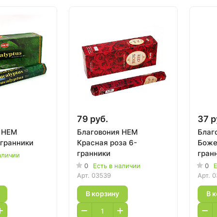
79 руб.
37 р
 HEM
Благовония HEM
Благ
-гранники
Красная роза 6-
Боже
гранники
гран
аличии
0
Есть в наличии
0
Е
Арт.
03539
Арт.
0
В корзину
В 