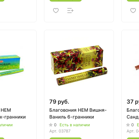
79 руб.
37 р
 HEM
Благовония HEM Вишня-
Благ
х-гранники
Ваниль 6-гранники
Санд
аличии
0
Есть в наличии
0
Е
Арт.
03787
Арт.
0