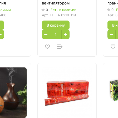
гня
вентилятором
гран
аличии
0
Есть в наличии
0
Е
-406
Арт.
EH LA 0219-119
Арт.
0
В корзину
В 