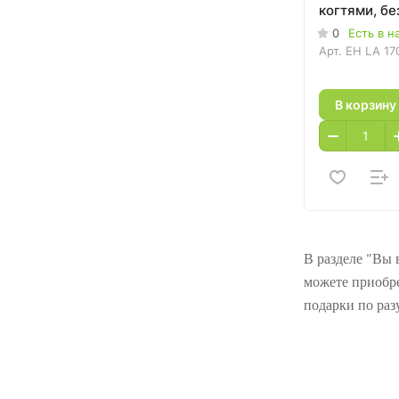
когтями, бе
0
Есть в н
Арт.
EH LA 17
В корзину
В разделе "Вы 
можете приобре
подарки по раз