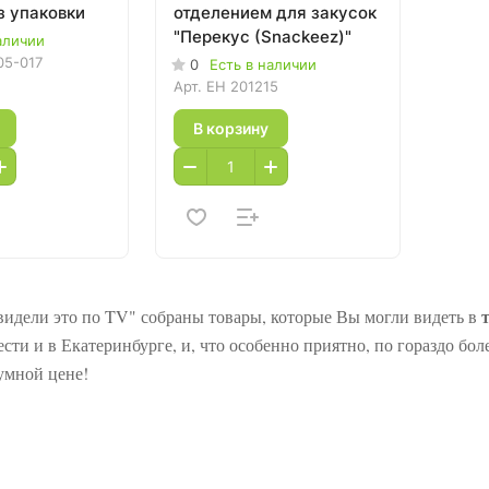
з упаковки
отделением для закусок
"Перекус (Snackeez)"
аличии
05-017
0
Есть в наличии
Арт.
EH 201215
В корзину
т
видели это по TV" собраны товары, которые Вы могли видеть в
сти и в Екатеринбурге, и, что особенно приятно, по гораздо б
умной цене!