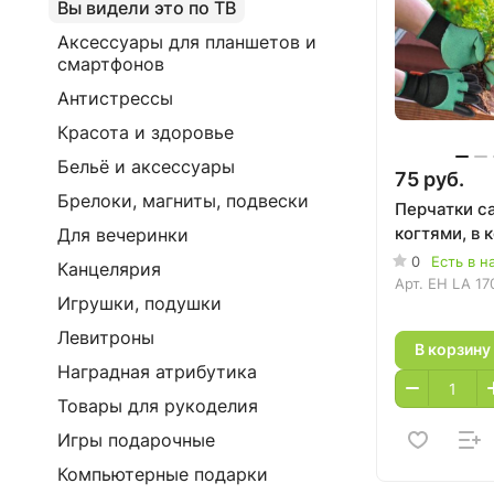
Вы видели это по ТВ
Аксессуары для планшетов и
смартфонов
Антистрессы
Красота и здоровье
Бельё и аксессуары
75 руб.
Брелоки, магниты, подвески
Перчатки с
когтями, в 
Для вечеринки
0
Есть в н
Канцелярия
Арт.
EH LA 17
Игрушки, подушки
Левитроны
В корзину
Наградная атрибутика
Товары для рукоделия
Игры подарочные
Компьютерные подарки