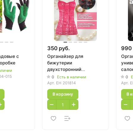
350 руб.
990 
адовые с
Органайзер для
Орга
коробке
бижутерии
унив
двухсторонний
сало
аличии
"Маленькое платье"
04-015
0
Есть в наличии
0
Е
Арт.
EH 201814
Арт.
E
В корзину
В 