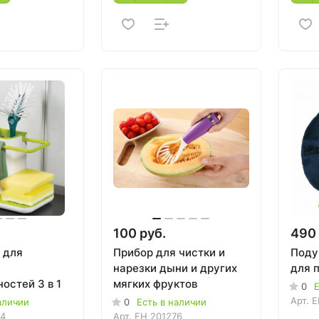
100 руб.
490 
 для
Прибор для чистки и
Поду
нарезки дыни и других
для 
остей 3 в 1
мягких фруктов
0
Е
Арт.
E
аличии
0
Есть в наличии
94
Арт.
EH 201276