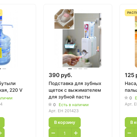
А
РАС
390 руб.
125 
бутыли
Подставка для зубных
Наса
кая, 220 V
щеток с выжимателем
паль
для зубной пасты
аличии
0
Е
24
Арт.
E
0
Есть в наличии
Арт.
EH 201423
В корзину
В 