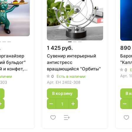
.
1 425 руб.
890 
органайзер
Сувенир интерьерный
Баро
ий бульдог"
антистресс
"Капл
 и конфет,
вращающийся "Орбиты"
0
Е
Арт.
1
аличии
0
Есть в наличии
-303
Арт.
EH 2402-308
В корзину
В 