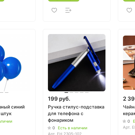
199 руб.
2 39
шный синий
Ручка стилус-подставка
Чайн
5 штук
для телефона с
кера
фонариком
аличии
0
Е
Арт.
E
0
Есть в наличии
Арт.
EH 2305-102