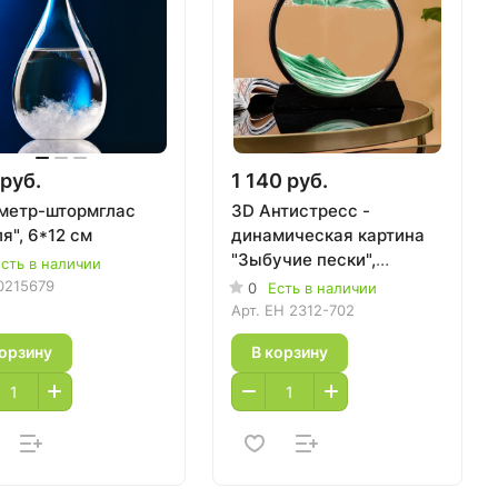
руб.
1 140 руб.
метр-штормглас
3D Антистресс -
я", 6*12 см
динамическая картина
"Зыбучие пески",
сть в наличии
зеленые
0215679
0
Есть в наличии
Арт.
EH 2312-702
корзину
В корзину