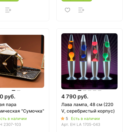
0 руб.
4 790 руб.
ая пара
Лава лампа, 48 см (220
мическая "Сумочка"
V, серебристый корпус)
сть в наличии
5
Есть в наличии
H 2307-103
Арт.
EH LA 1705-043