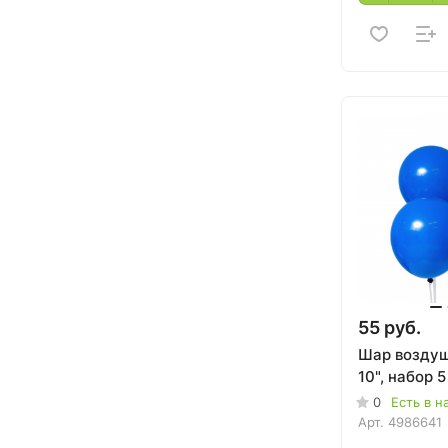
55 руб.
Шар возду
10", набор 
0
Есть в н
Арт.
4986641