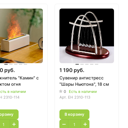
0 руб.
1 190 руб.
жнитель "Камин" с
Сувенир антистресс
ктом огня
"Шары Ньютона", 18 см
сть в наличии
0
Есть в наличии
H 2310-114
Арт.
EH 2310-113
корзину
В корзину