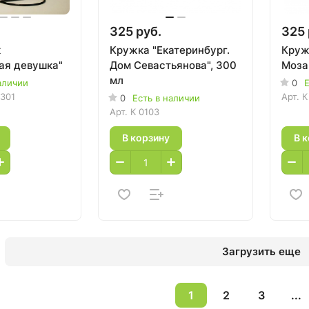
325 руб.
325 
к
Кружка "Екатеринбург.
Круж
ая девушка"
Дом Севастьянова", 300
Моза
мл
аличии
0
Е
301
Арт.
К
0
Есть в наличии
Арт.
К 0103
В корзину
В 
Загрузить еще
1
2
3
...