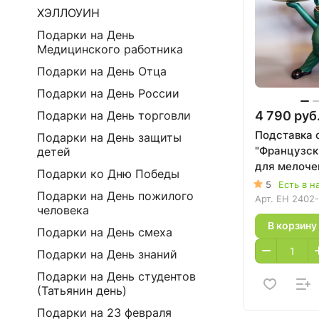
ХЭЛЛОУИН
Подарки на День
Медицинского работника
Подарки на День Отца
Подарки на День России
4 790 руб
Подарки на День торговли
Подставка 
Подарки на День защиты
"Французск
детей
для мелочей
Подарки ко Дню Победы
зеленый
5
Есть в н
Подарки на День пожилого
Арт.
EH 2402
человека
В корзину
Подарки на День смеха
Подарки на День знаний
Подарки на День студентов
(Татьянин день)
Подарки на 23 февраля