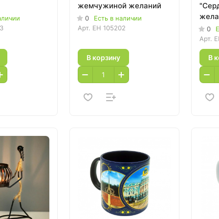
жемчужиной желаний
"Сер
жела
аличии
0
Есть в наличии
3
Арт.
EH 105202
0
Е
Арт.
E
В корзину
В 