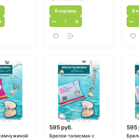
В корзину
В 
595 руб.
595 
жемчужиной
Брелок-талисман с
Брел