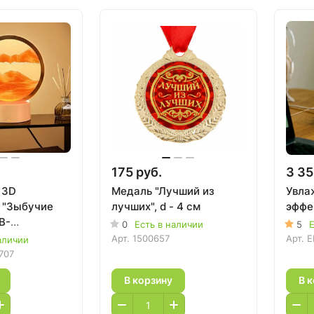
175 руб.
3 35
 3D
Медаль "Лучший из
Увла
 "Зыбучие
лучших", d - 4 см
эффе
B-
0
Есть в наличии
5
Е
й
Арт.
1500657
Арт.
E
аличии
707
В корзину
В 