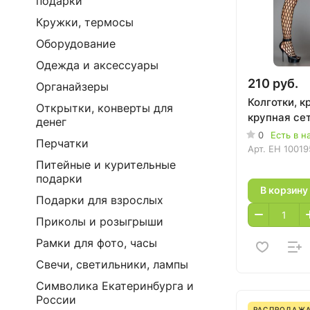
подарки
Кружки, термосы
Оборудование
Одежда и аксессуары
210 руб.
Органайзеры
Колготки, к
Открытки, конверты для
крупная се
денег
0
Есть в н
Перчатки
Арт.
EH 10019
Питейные и курительные
подарки
В корзину
Подарки для взрослых
Приколы и розыгрыши
Рамки для фото, часы
Свечи, светильники, лампы
Символика Екатеринбурга и
России
РАСПРОДАЖ