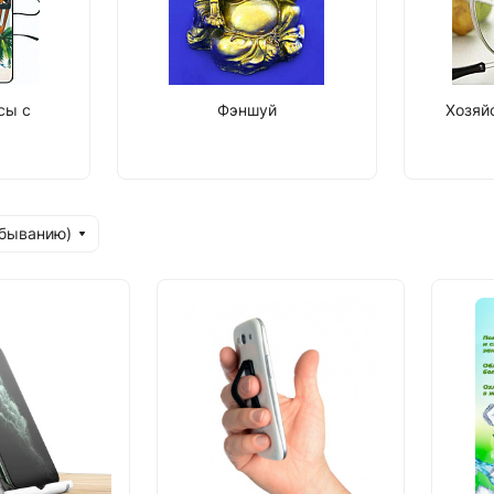
сы с
Фэншуй
Хозяй
убыванию)