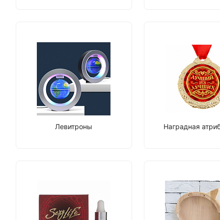
Левитроны
Наградная атри