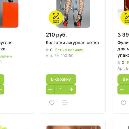
210 руб.
3 39
руглая
Колготки ажурная сетка
Фули
тка
для м
0
Есть в наличии
упак
Арт.
EH 100190
аличии
5
0
Е
Арт.
Б
В корзину
В 
А