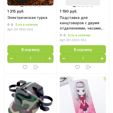
1 315 руб.
1 190 руб.
Электрическая турка
Подставка для
канцтоваров с двумя
0
Есть в наличии
отделениями, часами,
Арт.
EH 1910-004
календарем и
0
Есть в наличии
термометром
Арт.
EH 2303-103
В корзину
В корзину